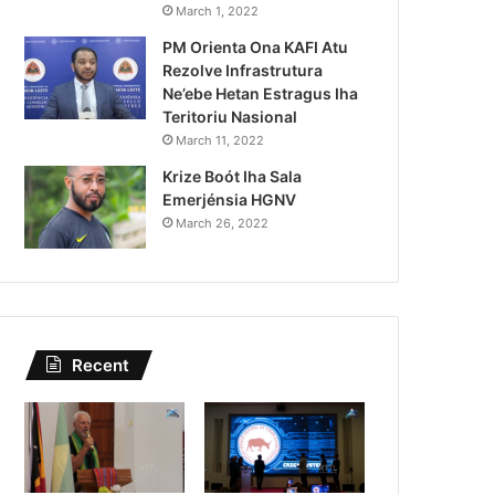
Governu Promete Tau Prio
March 1, 2022
PM Orienta Ona KAFI Atu
Minerais no Setór P
Rezolve Infrastrutura
Ne’ebe Hetan Estragus Iha
Teritoriu Nasional
March 11, 2022
Krize Boót Iha Sala
Emerjénsia HGNV
March 26, 2022
Recent