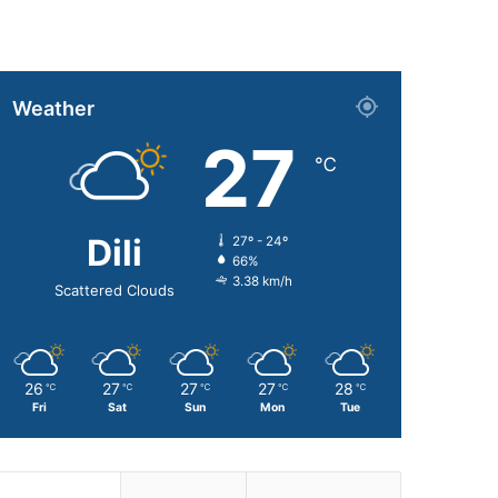
Weather
27
℃
Dili
27º - 24º
66%
3.38 km/h
Scattered Clouds
26
27
27
27
28
℃
℃
℃
℃
℃
Fri
Sat
Sun
Mon
Tue