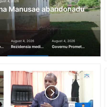
gust 4, 2026
iha Manusae abandonadu
August 4, 2026
August 4, 2026
PR Horta Rekoñese Timoroan Sira Iha Diáspora Nia Kontribuisaun
Rezidensia mediku iha Manusae abandonadu
Governu Promete Tau Prioridade ba Setór Minerais no Setór Produtivu