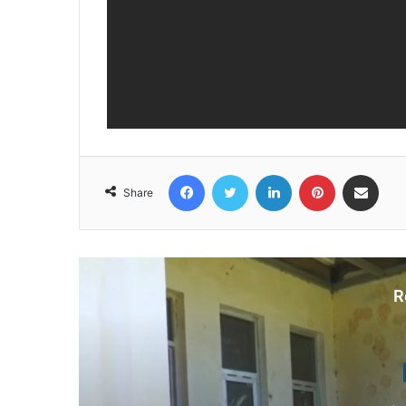
Facebook
Twitter
LinkedIn
Pinterest
Share via Email
Share
R