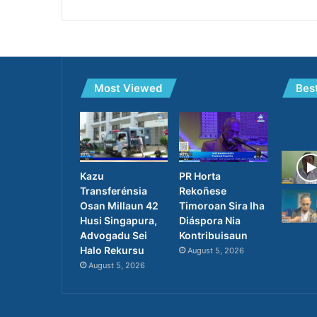
Most Viewed
Bes
PR Horta
Kazu
Rekoñese
Transferénsia
Timoroan Sira Iha
Osan Millaun 42
Diáspora Nia
Husi Singapura,
Kontribuisaun
Advogadu Sei
Halo Rekursu
August 5, 2026
August 5, 2026