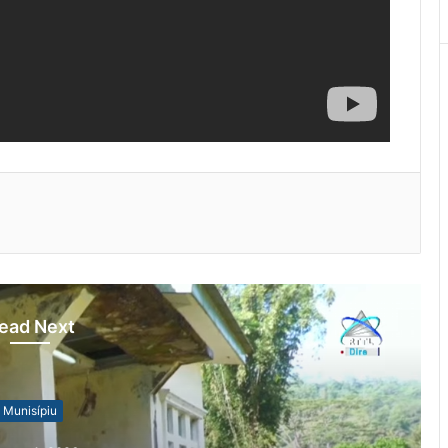
ead Next
Munisípiu