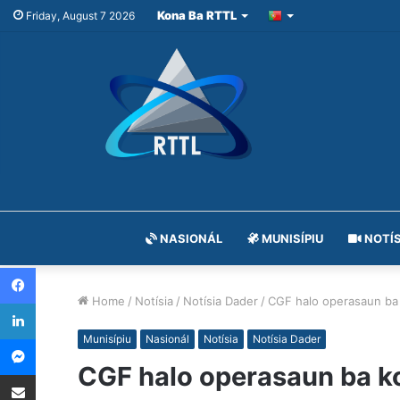
Kona Ba RTTL
Friday, August 7 2026
NASIONÁL
MUNISÍPIU
NOTÍS
Facebook
Home
/
Notísia
/
Notísia Dader
/
CGF halo operasaun ba 
LinkedIn
Messenger
Munisípiu
Nasionál
Notísia
Notísia Dader
CGF halo operasaun ba ko
Share via Email