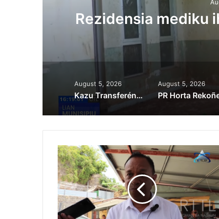
Au
ora
Rezidensia mediku 
August 5, 2026
August 5, 2026
Kazu Transferénsia Osan Millaun 42 Husi Singapura, Advogadu Sei Halo Rekursu