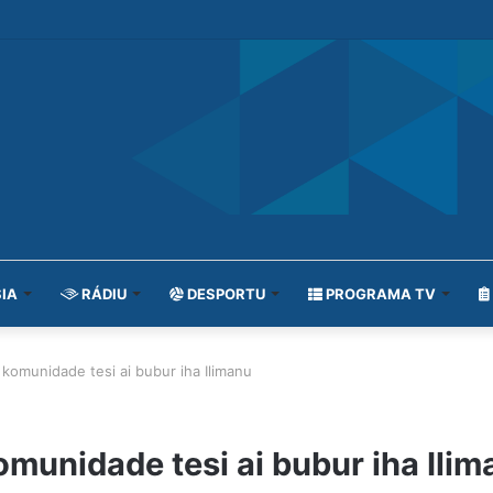
IA
RÁDIU
DESPORTU
PROGRAMA TV
komunidade tesi ai bubur iha Ilimanu
munidade tesi ai bubur iha Ilim