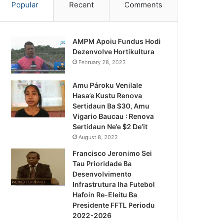
Popular
Recent
Comments
AMPM Apoiu Fundus Hodi
Dezenvolve Hortikultura
February 28, 2023
Amu Pároku Venilale
Hasa’e Kustu Renova
Sertidaun Ba $30, Amu
Vigario Baucau : Renova
Sertidaun Ne’e $2 De’it
August 8, 2022
Francisco Jeronimo Sei
Tau Prioridade Ba
Desenvolvimento
Infrastrutura Iha Futebol
Notísia Kalan
Hafoin Re-Eleitu Ba
Presidente FFTL Periodu
August 4, 2026
2022-2026