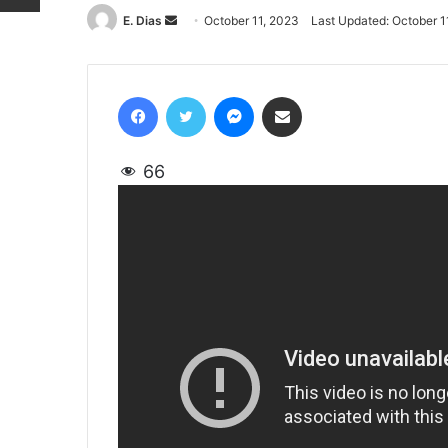
E. Dias
Send
October 11, 2023
Last Updated: October 1
an
email
Facebook
Twitter
Messenger
Share via Email
66