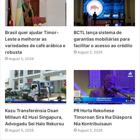
Brasil quer ajudar Timor-
BCTL lança sistema de
Leste a melhorar as
garantias mobiliárias para
variedades de café arábica e
facilitar o acesso ao crédito
robusta
August 5, 2026
August 5, 2026
PR Horta Rekoñese
Kazu Transferénsia Osan
Timoroan Sira Iha Diáspora
Millaun 42 Husi Singapura,
Nia Kontribuisaun
Advogadu Sei Halo Rekursu
August 5, 2026
August 5, 2026