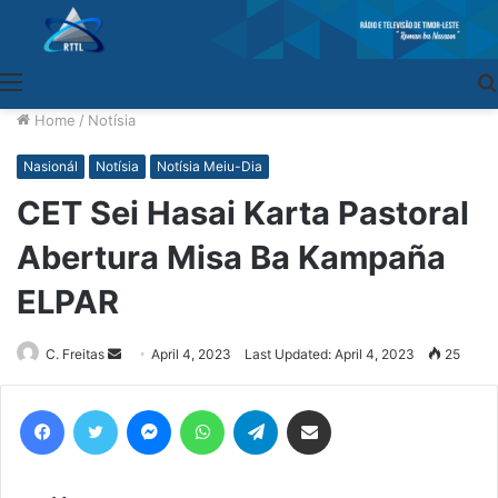
Menu
Home
/
Notísia
Nasionál
Notísia
Notísia Meiu-Dia
CET Sei Hasai Karta Pastoral
Abertura Misa Ba Kampaña
ELPAR
C. Freitas
Send
April 4, 2023
Last Updated: April 4, 2023
25
an
email
Facebook
Twitter
Messenger
WhatsApp
Telegram
Share via Email