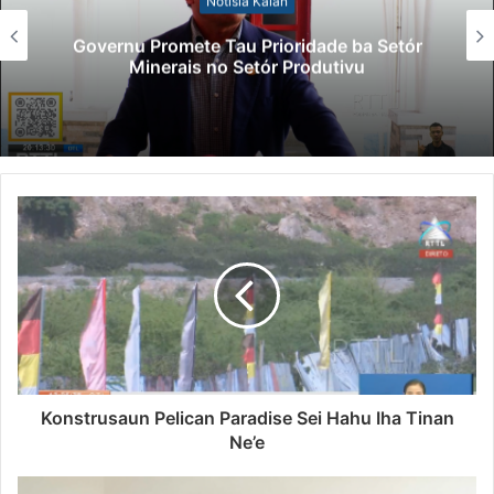
Notísia Kalan
Le
rnu Promete Tau Prioridade ba Setór
P
Minerais no Setór Produtivu
Konstrusaun Pelican Paradise Sei Hahu Iha Tinan
Ne’e