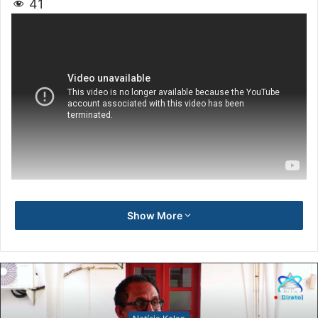
41
Show More