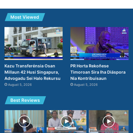
Most Viewed
PR Horta Rekoñese
Kazu Transferénsia Osan
Timoroan Sira Iha Diáspora
Millaun 42 Husi Singapura,
Nia Kontribuisaun
Advogadu Sei Halo Rekursu
August 5, 2026
August 5, 2026
Best Reviews