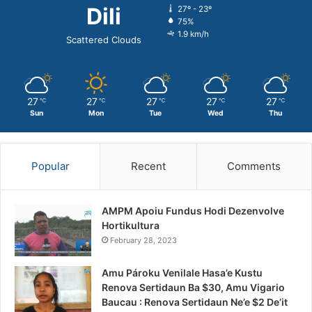
Dili
27º - 23º
75%
1.9 km/h
Scattered Clouds
27
27
27
27
27
℃
℃
℃
℃
℃
Sun
Mon
Tue
Wed
Thu
Popular
Recent
Comments
AMPM Apoiu Fundus Hodi Dezenvolve
Hortikultura
February 28, 2023
Amu Pároku Venilale Hasa’e Kustu
Renova Sertidaun Ba $30, Amu Vigario
Baucau : Renova Sertidaun Ne’e $2 De’it