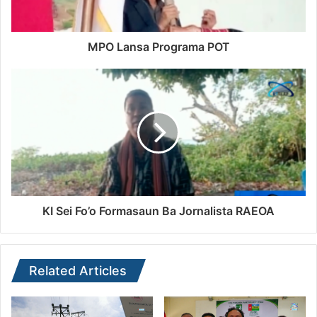
Em Bairro Pité, o responsável desta clínica disse
registar no mês de junho mais de quinhentos
pacientes, trezentos destes sofreram infeções
MPO Lansa Programa POT
respiratórias.
A clínica de Bairro Pité transferiu também alguns
pacientes ao hospital nacional para o
internamento.
(Redação)
KI Sei Fo’o Formasaun Ba Jornalista RAEOA
Related Articles