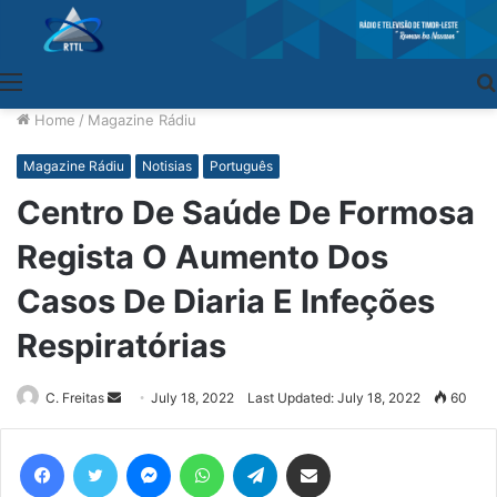
Menu
Home
/
Magazine Rádiu
Magazine Rádiu
Notisias
Português
Centro De Saúde De Formosa
Regista O Aumento Dos
Casos De Diaria E Infeções
Respiratórias
C. Freitas
Send
July 18, 2022
Last Updated: July 18, 2022
60
an
email
Facebook
Twitter
Messenger
WhatsApp
Telegram
Share via Email