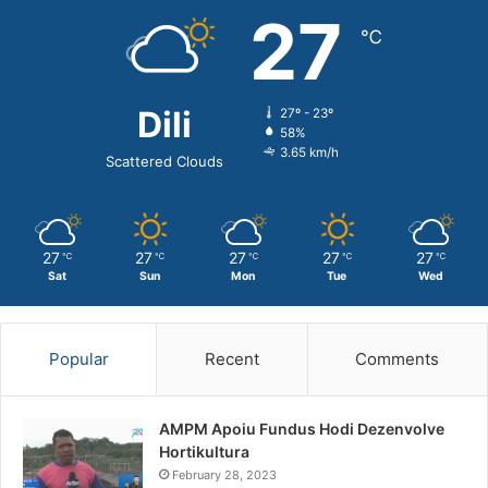
27
℃
Dili
27º - 23º
58%
3.65 km/h
Scattered Clouds
27
27
27
27
27
℃
℃
℃
℃
℃
Sat
Sun
Mon
Tue
Wed
Popular
Recent
Comments
AMPM Apoiu Fundus Hodi Dezenvolve
Hortikultura
February 28, 2023