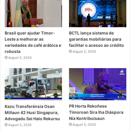
Brasil quer ajudar Timor-
BCTL lança sistema de
Leste a melhorar as
garantias mobiliárias para
variedades de café arábica e
facilitar o acesso ao crédito
robusta
August 5, 2026
August 5, 2026
PR Horta Rekoñese
Kazu Transferénsia Osan
Timoroan Sira Iha Diáspora
Millaun 42 Husi Singapura,
Nia Kontribuisaun
Advogadu Sei Halo Rekursu
August 5, 2026
August 5, 2026