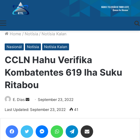
Menu
Home
/
Notísia
/
Notísia Kalan
Nasionál
Notísia
Notísia Kalan
CCLN Hahu Verifika
Kombatentes 619 Iha Suku
Ritabou
E. Dias
Send
September 23, 2022
an
Last Updated: September 23, 2022
41
email
Facebook
Twitter
Messenger
WhatsApp
Telegram
Share via Email