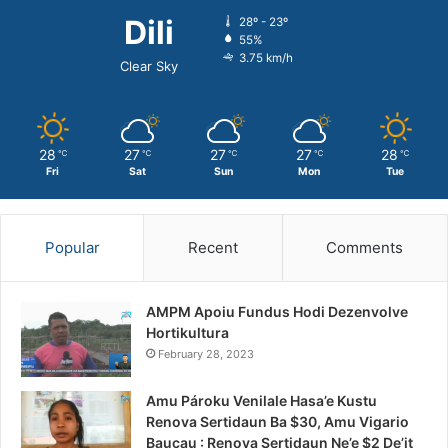
Dili
28º - 23º
55%
3.75 km/h
Clear Sky
28
27
27
27
28
℃
℃
℃
℃
℃
Fri
Sat
Sun
Mon
Tue
Popular
Recent
Comments
AMPM Apoiu Fundus Hodi Dezenvolve
Hortikultura
February 28, 2023
Amu Pároku Venilale Hasa’e Kustu
Renova Sertidaun Ba $30, Amu Vigario
Baucau : Renova Sertidaun Ne’e $2 De’it