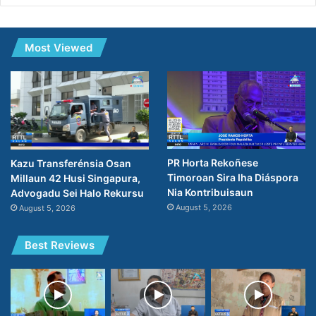
Most Viewed
PR Horta Rekoñese
Kazu Transferénsia Osan
Timoroan Sira Iha Diáspora
Millaun 42 Husi Singapura,
Nia Kontribuisaun
Advogadu Sei Halo Rekursu
August 5, 2026
August 5, 2026
Best Reviews