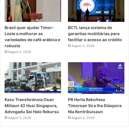
Brasil quer ajudar Timor-
BCTL lança sistema de
Leste a melhorar as
garantias mobiliárias para
variedades de café arábica e
facilitar o acesso ao crédito
robusta
August 5, 2026
August 5, 2026
PR Horta Rekoñese
Kazu Transferénsia Osan
Timoroan Sira Iha Diáspora
Millaun 42 Husi Singapura,
Nia Kontribuisaun
Advogadu Sei Halo Rekursu
August 5, 2026
August 5, 2026