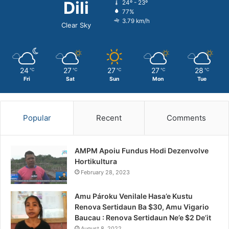
Dili
24º - 23º
77%
3.79 km/h
Clear Sky
24
27
27
27
28
℃
℃
℃
℃
℃
Fri
Sat
Sun
Mon
Tue
Popular
Recent
Comments
AMPM Apoiu Fundus Hodi Dezenvolve
Hortikultura
February 28, 2023
Amu Pároku Venilale Hasa’e Kustu
Renova Sertidaun Ba $30, Amu Vigario
Baucau : Renova Sertidaun Ne’e $2 De’it
August 8, 2022