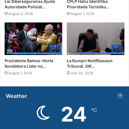
Lei Siberseguransa Ajuda
CPLP Hahú Identifika
Autoridade Polisiál…
Prioridade Turístiku…
August 4, 2026
August 1, 2026
Prezidente Ramos-Horta
La Kumpri Notifikasaun
Kondekora Líder no…
Tribunál, SIK…
August 1, 2026
July 30, 2026
Weather
24
℃