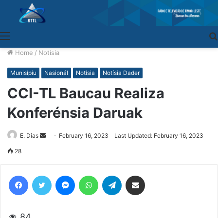
Menu
Home
/
Notísia
Munisípiu
Nasionál
Notísia
Notísia Dader
CCI-TL Baucau Realiza
Konferénsia Daruak
E. Dias
Send
February 16, 2023
Last Updated: February 16, 2023
an
28
email
Facebook
Twitter
Messenger
WhatsApp
Telegram
Share via Email
84