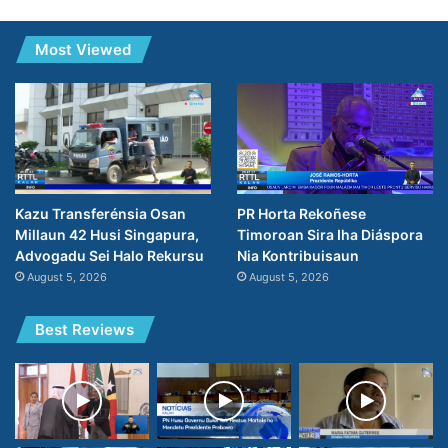
Most Viewed
PR Horta Rekoñese
Kazu Transferénsia Osan
Timoroan Sira Iha Diáspora
Millaun 42 Husi Singapura,
Nia Kontribuisaun
Advogadu Sei Halo Rekursu
August 5, 2026
August 5, 2026
Best Reviews