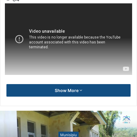
Show More
Munisípiu