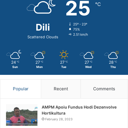
25
℃
Dili
25º - 23º
75%
2.51 km/h
Scattered Clouds
24
27
27
27
28
℃
℃
℃
℃
℃
Sun
Mon
Tue
Wed
Thu
Popular
Recent
Comments
AMPM Apoiu Fundus Hodi Dezenvolve
Hortikultura
February 28, 2023