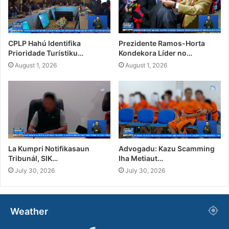
CPLP Hahú Identifika
Prezidente Ramos-Horta
Prioridade Turístiku…
Kondekora Líder no…
August 1, 2026
August 1, 2026
La Kumpri Notifikasaun
Advogadu: Kazu Scamming
Tribunál, SIK…
Iha Metiaut…
July 30, 2026
July 30, 2026
Weather