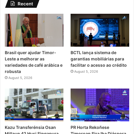
Recent
Brasil quer ajudar Timor-
BCTL lança sistema de
Leste a melhorar as
garantias mobiliárias para
variedades de café arábica e
facilitar o acesso ao crédito
robusta
August 5, 2026
August 5, 2026
PR Horta Rekoñese
Kazu Transferénsia Osan
Timoroan Sira Iha Diáspora
Millaun 42 Husi Singapura,