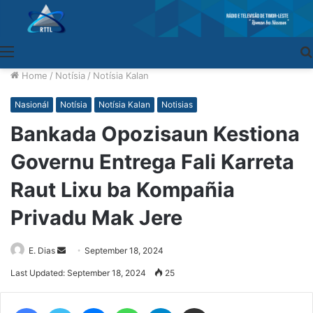
Menu
Home
/
Notísia
/
Notísia Kalan
Nasionál
Notísia
Notísia Kalan
Notisias
Bankada Opozisaun Kestiona
Governu Entrega Fali Karreta
Raut Lixu ba Kompañia
Privadu Mak Jere
E. Dias
Send
September 18, 2024
an
Last Updated: September 18, 2024
25
email
Facebook
Twitter
Messenger
WhatsApp
Telegram
Share via Email