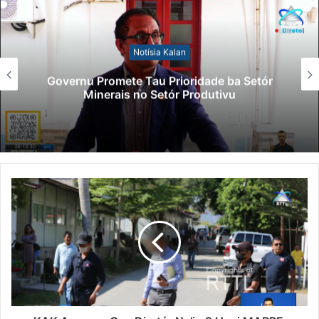
Notísia Kalan
Governu Promete Tau Prioridade ba Setór
Minerais no Setór Produtivu