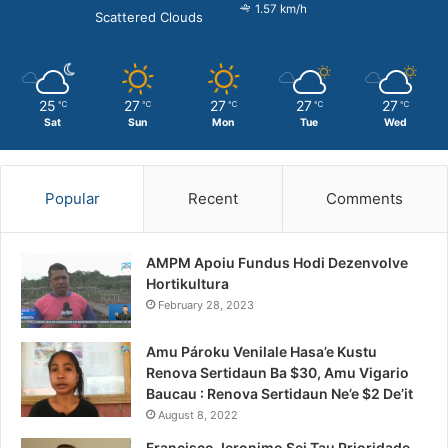
1.57 km/h
Scattered Clouds
25
27
27
27
27
℃
℃
℃
℃
℃
Sat
Sun
Mon
Tue
Wed
Popular
Recent
Comments
AMPM Apoiu Fundus Hodi Dezenvolve
Hortikultura
February 28, 2023
Amu Pároku Venilale Hasa’e Kustu
Renova Sertidaun Ba $30, Amu Vigario
Baucau : Renova Sertidaun Ne’e $2 De’it
August 8, 2022
Francisco Jeronimo Sei Tau Prioridade