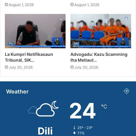
August 1, 2026
August 1, 2026
La Kumpri Notifikasaun
Advogadu: Kazu Scamming
Tribunál, SIK…
Iha Metiaut…
July 30, 2026
July 30, 2026
Weather
24
℃
Dili
25º - 23º
77%