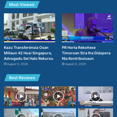
Most Viewed
PR Horta Rekoñese
Kazu Transferénsia Osan
Timoroan Sira Iha Diáspora
Millaun 42 Husi Singapura,
Nia Kontribuisaun
Advogadu Sei Halo Rekursu
August 5, 2026
August 5, 2026
Best Reviews