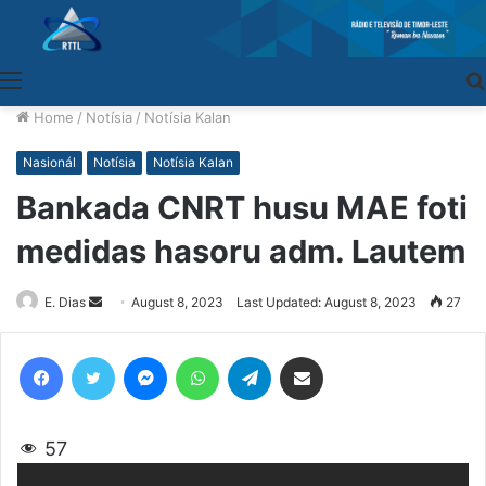
Menu
Home
/
Notísia
/
Notísia Kalan
Nasionál
Notísia
Notísia Kalan
Bankada CNRT husu MAE foti
medidas hasoru adm. Lautem
E. Dias
Send
August 8, 2023
Last Updated: August 8, 2023
27
an
email
Facebook
Twitter
Messenger
WhatsApp
Telegram
Share via Email
57