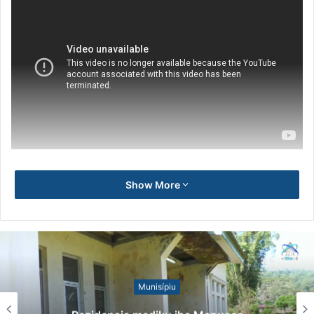
Show More
Munisípiu