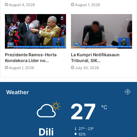
August 4, 2026
August 1, 2026
Prezidente Ramos-Horta
La Kumpri Notifikasaun
Kondekora Líder no…
Tribunál, SIK…
August 1, 2026
July 30, 2026
Weather
27
℃
Dili
27º - 23º
62%