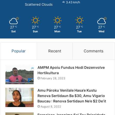
3.43 km/h
Scattered Clouds
27
27
27
27
27
℃
℃
℃
℃
℃
Sat
Sun
Mon
Tue
Wed
Popular
Recent
Comments
AMPM Apoiu Fundus Hodi Dezenvolve
Hortikultura
February 28, 2023
Amu Pároku Venilale Hasa’e Kustu
Renova Sertidaun Ba $30, Amu Vigario
Baucau : Renova Sertidaun Ne’e $2 De’it
August 8, 2022
Francisco Jeronimo Sei Tau Prioridade