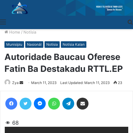
Menu
Home
/
Notísia
Munisípiu
Nasionál
Notísia
Notísia Kalan
Autoridade Baucau Oferese
Fatin Ba Destakadu RTTL.EP
Zya
Send
March 11, 2023
Last Updated: March 11, 2023
23
an
email
Facebook
Twitter
Messenger
WhatsApp
Telegram
Share via Email
68