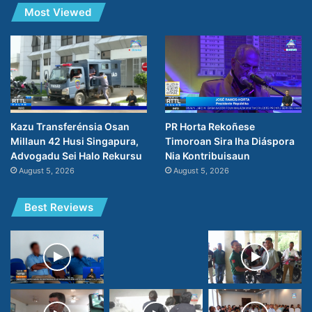
Most Viewed
PR Horta Rekoñese
Kazu Transferénsia Osan
Timoroan Sira Iha Diáspora
Millaun 42 Husi Singapura,
Nia Kontribuisaun
Advogadu Sei Halo Rekursu
August 5, 2026
August 5, 2026
Best Reviews