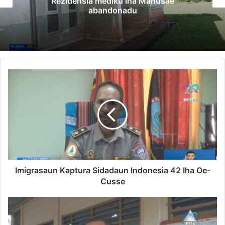
Rezidensia mediku iha Manusae
abandonadu
Imigrasaun Kaptura Sidadaun Indonesia 42 Iha Oe-
Cusse