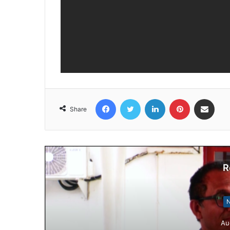
Facebook
Twitter
LinkedIn
Pinterest
Share via Email
Share
R
N
Au