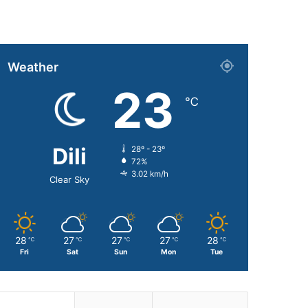
Weather
23
℃
Dili
28º - 23º
72%
3.02 km/h
Clear Sky
28
27
27
27
28
℃
℃
℃
℃
℃
Fri
Sat
Sun
Mon
Tue