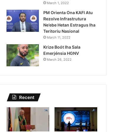
Kazu Transferénsia Osan M
March 1, 2022
PM Orienta Ona KAFI Atu
Singapura, Advogadu Sei
Rezolve Infrastrutura
Ne’ebe Hetan Estragus Iha
Teritoriu Nasional
March 11, 2022
Krize Boót Iha Sala
Emerjénsia HGNV
March 26, 2022
Recent