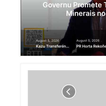
Lei Siberseguransa 
Kaptura Autór Kri
Est
August 5, 2026
August 5, 2026
Kazu Transferénsia Osan Millaun 42 Husi Singapura, Advogadu Sei Halo Rekursu