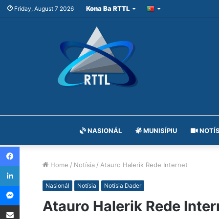
Kona Ba RTTL
Friday, August 7 2026
NASIONÁL
MUNISÍPIU
NOTÍS
Facebook
Home
/
Notísia
/
Atauro Halerik Rede Internet
LinkedIn
Messenger
Nasionál
Notísia
Notísia Dader
Atauro Halerik Rede Inter
Share via Email