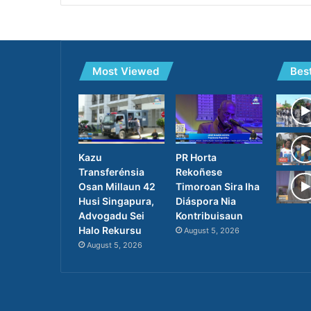
Most Viewed
Bes
PR Horta
Kazu
Rekoñese
Transferénsia
Timoroan Sira Iha
Osan Millaun 42
Diáspora Nia
Husi Singapura,
Kontribuisaun
Advogadu Sei
Halo Rekursu
August 5, 2026
August 5, 2026