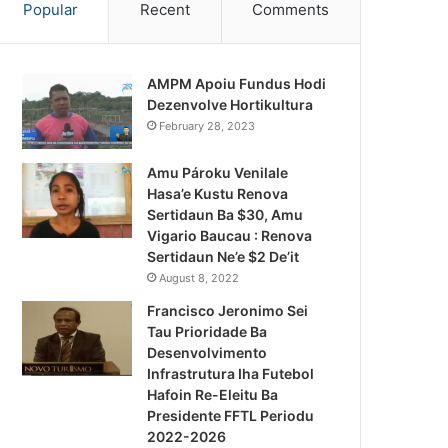
Popular
Recent
Comments
AMPM Apoiu Fundus Hodi
Dezenvolve Hortikultura
February 28, 2023
Amu Pároku Venilale
Hasa’e Kustu Renova
Sertidaun Ba $30, Amu
Vigario Baucau : Renova
Sertidaun Ne’e $2 De’it
August 8, 2022
Francisco Jeronimo Sei
Tau Prioridade Ba
Desenvolvimento
Infrastrutura Iha Futebol
Notísia Kalan
Hafoin Re-Eleitu Ba
Presidente FFTL Periodu
August 5, 2026
2022-2026