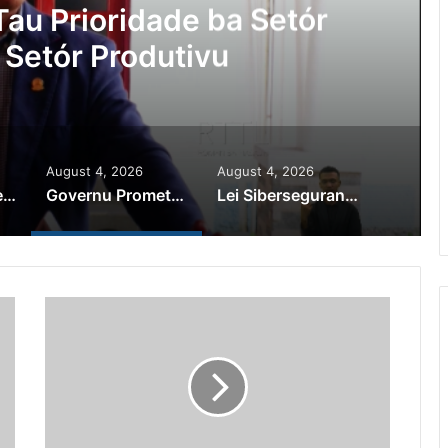
Ajuda Autoridade Polisiál
minozu ho Paradeiru Iha
ranjeiru
August 4, 2026
August 4, 2026
PR Horta Rekoñese Timoroan Sira Iha Diáspora Nia Kontribuisaun
Governu Promete Tau Prioridade ba Setór Minerais no Setór Produtivu
Lei Siberseguransa Ajuda Autoridade Polisiál Kaptura Autór Kriminozu ho Paradeiru Iha Estranjeiru