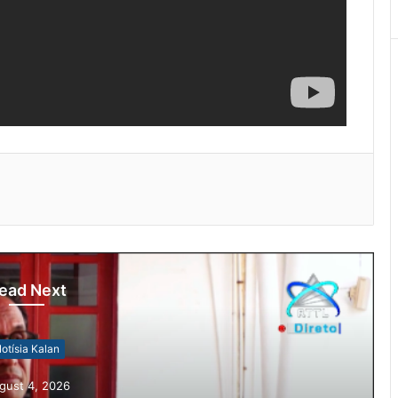
ead Next
otísia Kalan
gust 4, 2026