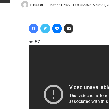
E. Dias
Send
March 11, 2022
Last Updated: March 11, 
an
email
Facebook
Twitter
Messenger
Share via Email
57