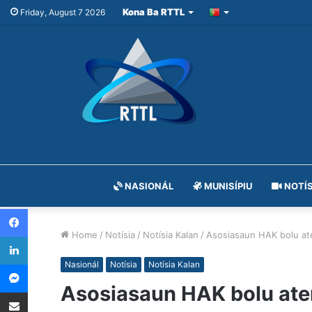
Kona Ba RTTL
Friday, August 7 2026
NASIONÁL
MUNISÍPIU
NOTÍS
Facebook
Home
/
Notísia
/
Notísia Kalan
/
Asosiasaun HAK bolu ate
LinkedIn
Messenger
Nasionál
Notísia
Notísia Kalan
Asosiasaun HAK bolu aten
Share via Email