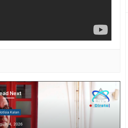
ead Next
otísia Kalan
gust 4, 2026