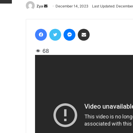
Zya
Send
December 14, 2023
Last Updated: December
an
email
Facebook
Twitter
Messenger
Share via Email
68