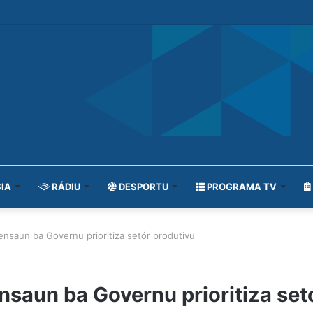
IA
RÁDIU
DESPORTU
PROGRAMA TV
nsaun ba Governu prioritiza setór produtivu
saun ba Governu prioritiza set