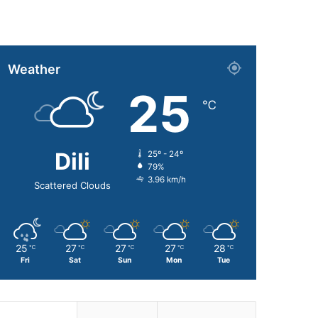
Weather
25
℃
Dili
25º - 24º
79%
3.96 km/h
Scattered Clouds
25
27
27
27
28
℃
℃
℃
℃
℃
Fri
Sat
Sun
Mon
Tue