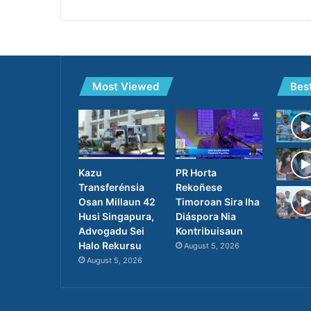
Most Viewed
Bes
PR Horta
Kazu
Rekoñese
Transferénsia
Timoroan Sira Iha
Osan Millaun 42
Diáspora Nia
Husi Singapura,
Kontribuisaun
Advogadu Sei
Halo Rekursu
August 5, 2026
August 5, 2026