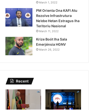
Lei Siberseguransa Ajuda Au
March 1, 2022
PM Orienta Ona KAFI Atu
Kaptura Autór Kriminozu h
Rezolve Infrastrutura
Estranjeiru
Ne’ebe Hetan Estragus Iha
Teritoriu Nasional
March 11, 2022
Krize Boót Iha Sala
Emerjénsia HGNV
March 26, 2022
Recent