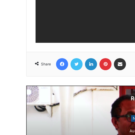
Facebook
Twitter
LinkedIn
Pinterest
Share via Email
Share
R
N
Au