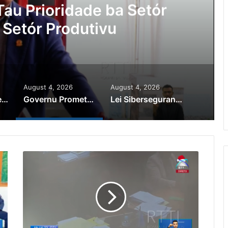
au Prioridade ba Setór
 Setór Produtivu
August 4, 2026
August 4, 2026
PR Horta Rekoñese Timoroan Sira Iha Diáspora Nia Kontribuisaun
Governu Promete Tau Prioridade ba Setór Minerais no Setór Produtivu
Lei Siberseguransa Ajuda Autoridade Polisiál Kaptura Autór Kriminozu ho Paradeiru Iha Estranjeiru