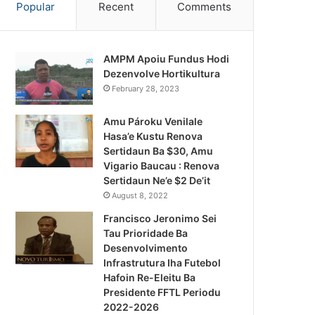
Popular
Recent
Comments
AMPM Apoiu Fundus Hodi
Dezenvolve Hortikultura
February 28, 2023
Amu Pároku Venilale
Hasa’e Kustu Renova
Sertidaun Ba $30, Amu
Vigario Baucau : Renova
Sertidaun Ne’e $2 De’it
August 8, 2022
Francisco Jeronimo Sei
Tau Prioridade Ba
Desenvolvimento
Infrastrutura Iha Futebol
Notísia Kalan
Hafoin Re-Eleitu Ba
Presidente FFTL Periodu
August 4, 2026
2022-2026