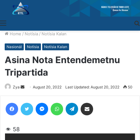
Menu
Home
/
Notísia
/
Notísia Kalan
Nasionál
Notísia
Notísia Kalan
Asina Nota Entendemetnu
Tripartida
Zya
Send
August 20, 2022
Last Updated: August 20, 2022
50
an
email
Facebook
Twitter
Messenger
WhatsApp
Telegram
Share via Email
58