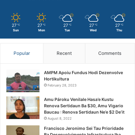
27
27
27
27
27
℃
℃
℃
℃
℃
Sun
Mon
Tue
Wed
Thu
Popular
Recent
Comments
AMPM Apoiu Fundus Hodi Dezenvolve
Hortikultura
February 28, 2023
Amu Pároku Venilale Hasa’e Kustu
Renova Sertidaun Ba $30, Amu Vigario
Baucau : Renova Sertidaun Ne’e $2 De’it
August 8, 2022
Francisco Jeronimo Sei Tau Prioridade
Ba Desenvolvimento Infrastrutura Iha