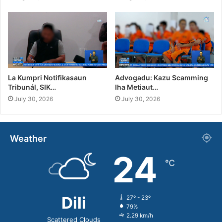
La Kumpri Notifikasaun
Advogadu: Kazu Scamming
Tribunál, SIK…
Iha Metiaut…
July 30, 2026
July 30, 2026
Weather
24
℃
Dili
27º - 23º
79%
2.29 km/h
Scattered Clouds