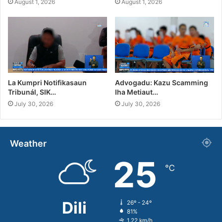
August 1, 2026
August 1, 2026
La Kumpri Notifikasaun
Advogadu: Kazu Scamming
Tribunál, SIK…
Iha Metiaut…
July 30, 2026
July 30, 2026
Weather
25
℃
Dili
26º - 24º
81%
1.22 km/h