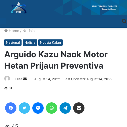
Menu
Home
/
Notísia
Nasionál
Notísia
Notísia Kalan
Arguido Kazu Naok Motor
Hetan Prijaun Preventiva
E. Dias
Send
August 14, 2022
Last Updated: August 14, 2022
an
51
email
Facebook
Twitter
Messenger
WhatsApp
Telegram
Share via Email
45