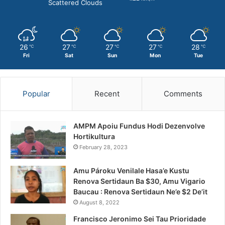
Scattered Clouds
26
27
27
27
28
℃
℃
℃
℃
℃
Fri
Sat
Sun
Mon
Tue
Popular
Recent
Comments
AMPM Apoiu Fundus Hodi Dezenvolve
Hortikultura
February 28, 2023
Amu Pároku Venilale Hasa’e Kustu
Renova Sertidaun Ba $30, Amu Vigario
Baucau : Renova Sertidaun Ne’e $2 De’it
August 8, 2022
Francisco Jeronimo Sei Tau Prioridade