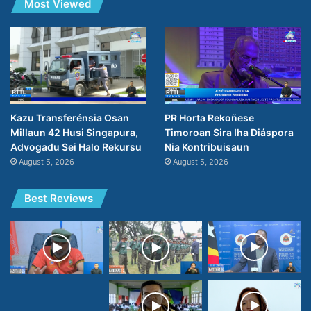
Most Viewed
PR Horta Rekoñese
Kazu Transferénsia Osan
Timoroan Sira Iha Diáspora
Millaun 42 Husi Singapura,
Nia Kontribuisaun
Advogadu Sei Halo Rekursu
August 5, 2026
August 5, 2026
Best Reviews