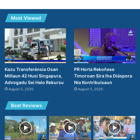
Most Viewed
PR Horta Rekoñese
Kazu Transferénsia Osan
Timoroan Sira Iha Diáspora
Millaun 42 Husi Singapura,
Nia Kontribuisaun
Advogadu Sei Halo Rekursu
August 5, 2026
August 5, 2026
Best Reviews