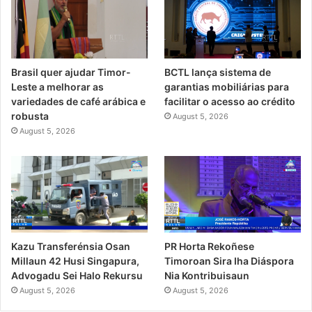
Brasil quer ajudar Timor-
BCTL lança sistema de
Leste a melhorar as
garantias mobiliárias para
variedades de café arábica e
facilitar o acesso ao crédito
robusta
August 5, 2026
August 5, 2026
PR Horta Rekoñese
Kazu Transferénsia Osan
Timoroan Sira Iha Diáspora
Millaun 42 Husi Singapura,
Nia Kontribuisaun
Advogadu Sei Halo Rekursu
August 5, 2026
August 5, 2026