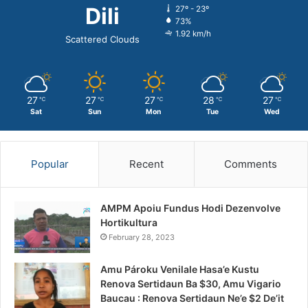
Dili
27º - 23º
73%
1.92 km/h
Scattered Clouds
27
27
27
28
27
℃
℃
℃
℃
℃
Sat
Sun
Mon
Tue
Wed
Popular
Recent
Comments
AMPM Apoiu Fundus Hodi Dezenvolve
Hortikultura
February 28, 2023
Amu Pároku Venilale Hasa’e Kustu
Renova Sertidaun Ba $30, Amu Vigario
Baucau : Renova Sertidaun Ne’e $2 De’it