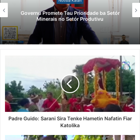
Notísia Kalan
Lei Sibers
ete Tau Prioridade ba Setór
Polisiál K
is no Setór Produtivu
Para
Padre Guido: Sarani Sira Tenke Hametin Nafatin Fiar
Katolika