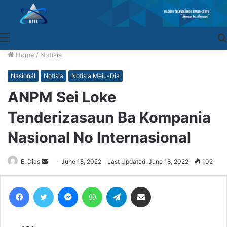
Menu
Home
/
Notísia
Nasionál
Notísia
Notísia Meiu-Dia
ANPM Sei Loke
Tenderizasaun Ba Kompania
Nasional No Internasional
E. Dias
Send
June 18, 2022
Last Updated: June 18, 2022
102
an
email
Facebook
Twitter
Messenger
WhatsApp
Telegram
Share via Email