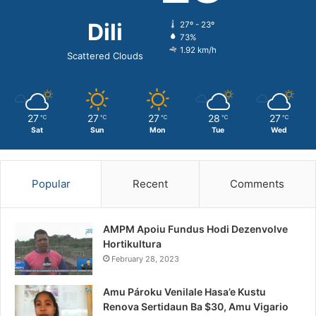
Dili
27º - 23º
73%
1.92 km/h
Scattered Clouds
27
27
27
28
27
℃
℃
℃
℃
℃
Sat
Sun
Mon
Tue
Wed
Popular
Recent
Comments
AMPM Apoiu Fundus Hodi Dezenvolve
Hortikultura
February 28, 2023
Amu Pároku Venilale Hasa’e Kustu
Renova Sertidaun Ba $30, Amu Vigario