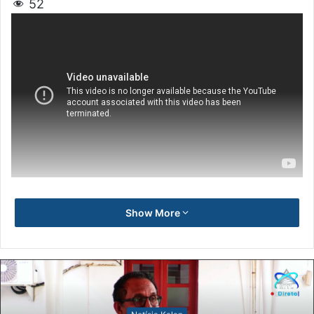
52
Show More