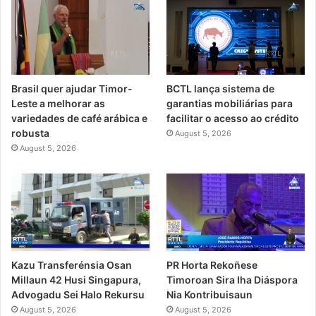
Brasil quer ajudar Timor-
BCTL lança sistema de
Leste a melhorar as
garantias mobiliárias para
variedades de café arábica e
facilitar o acesso ao crédito
robusta
August 5, 2026
August 5, 2026
PR Horta Rekoñese
Kazu Transferénsia Osan
Timoroan Sira Iha Diáspora
Millaun 42 Husi Singapura,
Nia Kontribuisaun
Advogadu Sei Halo Rekursu
August 5, 2026
August 5, 2026