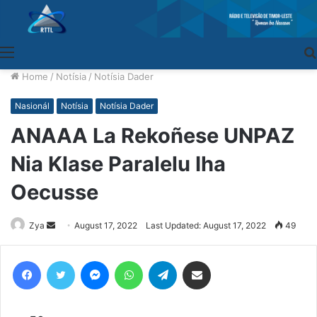
Menu
Home
/
Notísia
/
Notísia Dader
Nasionál
Notísia
Notísia Dader
ANAAA La Rekoñese UNPAZ
Nia Klase Paralelu Iha
Oecusse
Zya
Send
August 17, 2022
Last Updated: August 17, 2022
49
an
email
Facebook
Twitter
Messenger
WhatsApp
Telegram
Share via Email