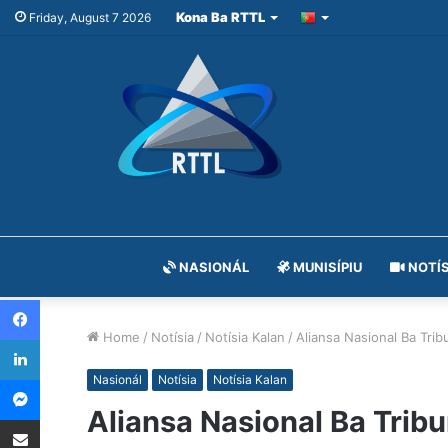
Kona Ba RTTL
Friday, August 7 2026
NASIONÁL
MUNISÍPIU
NOTÍS
Facebook
Home
/
Notísia
/
Notísia Kalan
/
Aliansa Nasional Ba Tri
LinkedIn
Messenger
Nasionál
Notísia
Notísia Kalan
Aliansa Nasional Ba Trib
Share via Email