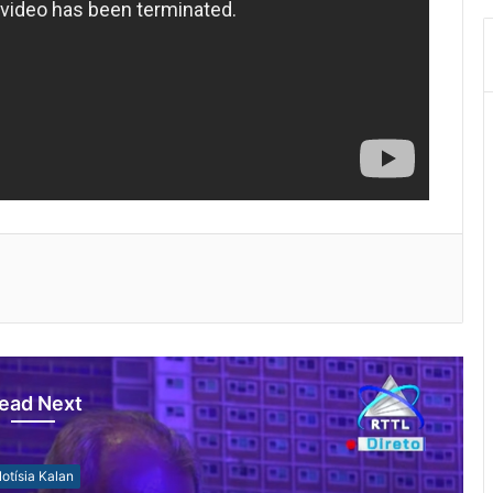
ead Next
otísia Kalan