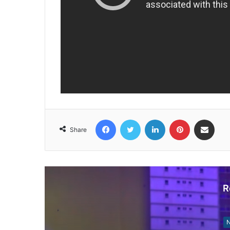
Facebook
Twitter
LinkedIn
Pinterest
Share via Email
Share
R
N