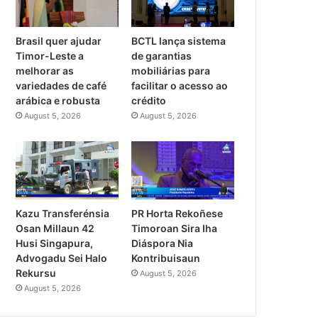
Brasil quer ajudar
BCTL lança sistema
Timor-Leste a
de garantias
melhorar as
mobiliárias para
variedades de café
facilitar o acesso ao
arábica e robusta
crédito
August 5, 2026
August 5, 2026
PR Horta Rekoñese
Kazu Transferénsia
Timoroan Sira Iha
Osan Millaun 42
Diáspora Nia
Husi Singapura,
Kontribuisaun
Advogadu Sei Halo
Rekursu
August 5, 2026
August 5, 2026