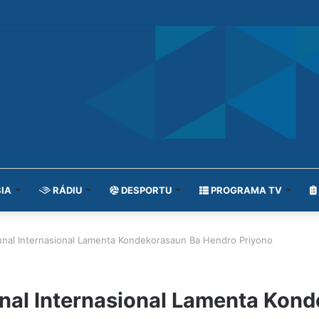
IA
RÁDIU
DESPORTU
PROGRAMA TV
bunal Internasional Lamenta Kondekorasaun Ba Hendro Priyono
unal Internasional Lamenta Kon