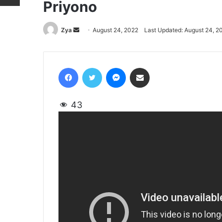
Priyono
Zya
Send
August 24, 2022
Last Updated: August 24, 2
an
email
Facebook
Twitter
Messenger
Share via Email
43