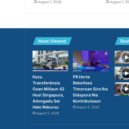
August 1, 2026
August 1, 2
Most Viewed
Bes
PR Horta
Kazu
Rekoñese
Transferénsia
Timoroan Sira Iha
Osan Millaun 42
Diáspora Nia
Husi Singapura,
Kontribuisaun
Advogadu Sei
Halo Rekursu
August 5, 2026
August 5, 2026