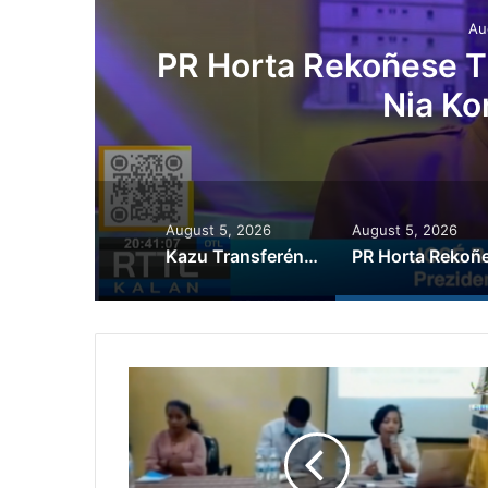
Au
PR Horta Rekoñese Ti
Nia Ko
August 5, 2026
August 5, 2026
Kazu Transferénsia Osan Millaun 42 Husi Singapura, Advogadu Sei Halo Rekursu