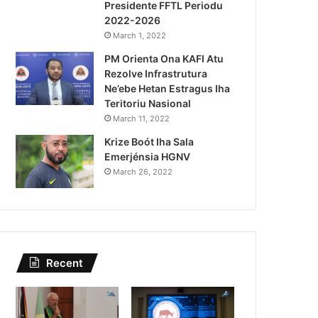
Presidente FFTL Periodu
August 4, 2026
2022-2026
Governu Promete Tau Prio
March 1, 2022
PM Orienta Ona KAFI Atu
Minerais no Setór P
Rezolve Infrastrutura
Ne’ebe Hetan Estragus Iha
Teritoriu Nasional
March 11, 2022
Krize Boót Iha Sala
Emerjénsia HGNV
March 26, 2022
Recent