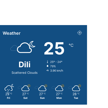
Weather
25
℃
Dili
25º - 24º
79%
3.96 km/h
Scattered Clouds
25
27
27
27
28
℃
℃
℃
℃
℃
Fri
Sat
Sun
Mon
Tue