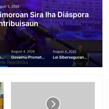
gust 5, 2026
moroan Sira Iha Diáspora
ntribuisaun
August 4, 2026
August 4, 2026
PR Horta Rekoñese Timoroan Sira Iha Diáspora Nia Kontribuisaun
Governu Promete Tau Prioridade ba Setór Minerais no Setór Produtivu
Lei Siberseguransa Ajuda Autoridade Polisiál Kaptura Autór Kriminozu ho Paradeiru Iha Estranjeiru