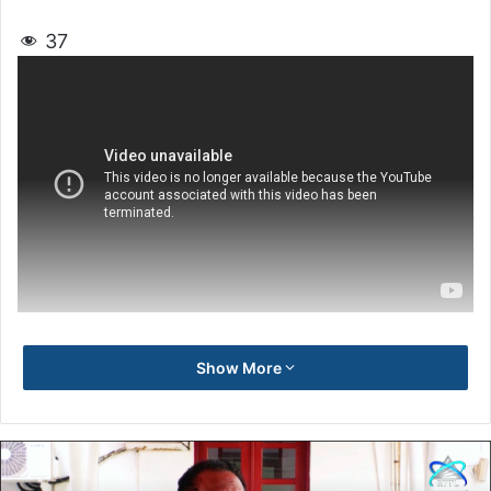
37
Show More