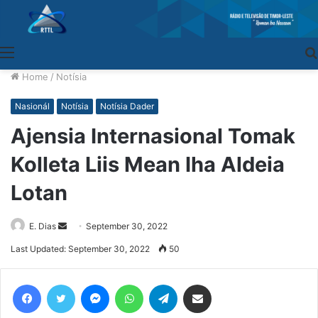
Menu
Home
/
Notísia
Nasionál
Notísia
Notísia Dader
Ajensia Internasional Tomak
Kolleta Liis Mean Iha Aldeia
Lotan
E. Dias
Send
September 30, 2022
an
Last Updated: September 30, 2022
50
email
Facebook
Twitter
Messenger
WhatsApp
Telegram
Share via Email