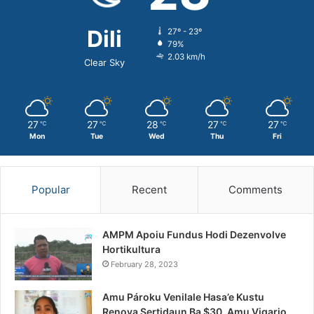
Dili
27º - 23º
79%
2.03 km/h
Clear Sky
27
27
28
27
27
℃
℃
℃
℃
℃
Mon
Tue
Wed
Thu
Fri
Popular
Recent
Comments
AMPM Apoiu Fundus Hodi Dezenvolve
Hortikultura
February 28, 2023
Amu Pároku Venilale Hasa’e Kustu
Renova Sertidaun Ba $30, Amu Vigario