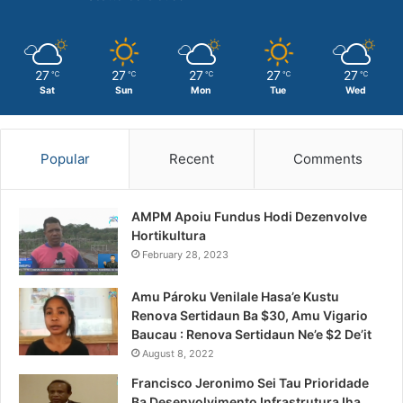
27
27
27
27
27
℃
℃
℃
℃
℃
Sat
Sun
Mon
Tue
Wed
Popular
Recent
Comments
AMPM Apoiu Fundus Hodi Dezenvolve
Hortikultura
February 28, 2023
Amu Pároku Venilale Hasa’e Kustu
Renova Sertidaun Ba $30, Amu Vigario
Baucau : Renova Sertidaun Ne’e $2 De’it
August 8, 2022
Francisco Jeronimo Sei Tau Prioridade
Ba Desenvolvimento Infrastrutura Iha