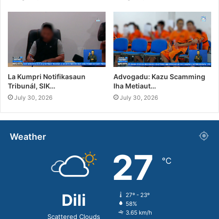
La Kumpri Notifikasaun
Advogadu: Kazu Scamming
Tribunál, SIK…
Iha Metiaut…
July 30, 2026
July 30, 2026
Weather
27
℃
Dili
27º - 23º
58%
3.65 km/h
Scattered Clouds