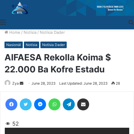
Menu
Home
/
Notísia
/
Notísia Dader
Nasionál
Notísia
Notísia Dader
AIFAESA Rekolla Koima $
22.000 Ba Kofre Estadu
Zya
Send
June 28, 2023
Last Updated: June 28, 2023
28
an
email
Facebook
Twitter
Messenger
WhatsApp
Telegram
Share via Email
52