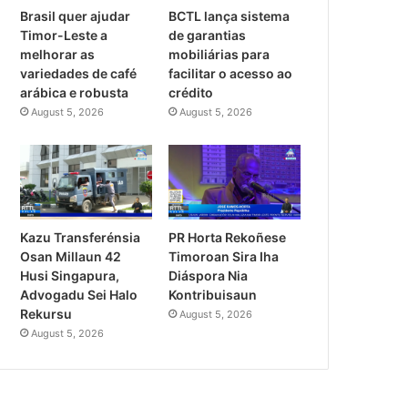
AI Hafásil Dezenvolvimentu 
Brasil quer ajudar
BCTL lança sistema
Iha Mundu
Timor-Leste a
de garantias
melhorar as
mobiliárias para
variedades de café
facilitar o acesso ao
arábica e robusta
crédito
August 5, 2026
August 5, 2026
Kazu Transferénsia
PR Horta Rekoñese
Osan Millaun 42
Timoroan Sira Iha
Husi Singapura,
Diáspora Nia
Advogadu Sei Halo
Kontribuisaun
Rekursu
August 5, 2026
August 5, 2026