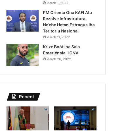
March 1, 2022
PM Orienta Ona KAFI Atu
Rezolve Infrastrutura
Ne’ebe Hetan Estragus Iha
Teritoriu Nasional
March 11, 2022
Krize Boót Iha Sala
Emerjénsia HGNV
March 26, 2022
Recent
Notísia
July 27, 2026