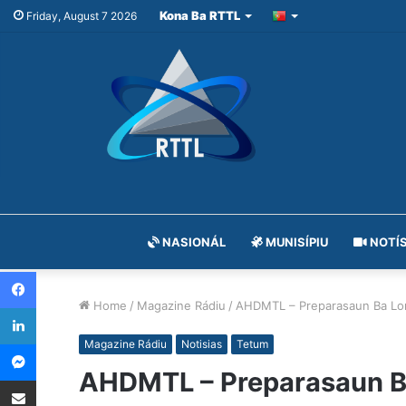
Kona Ba RTTL
Friday, August 7 2026
NASIONÁL
MUNISÍPIU
NOTÍS
Facebook
Home
/
Magazine Rádiu
/
AHDMTL – Preparasaun Ba Lo
LinkedIn
Messenger
Magazine Rádiu
Notisias
Tetum
AHDMTL – Preparasaun B
Share via Email