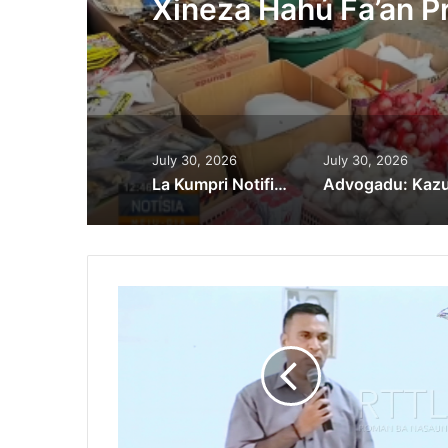
ia
Xineza Hahú Fa’an P
July 30, 2026
July 30, 2026
La Kumpri Notifikasaun Tribunál, SIK Detein Diretór Interinu PCIC