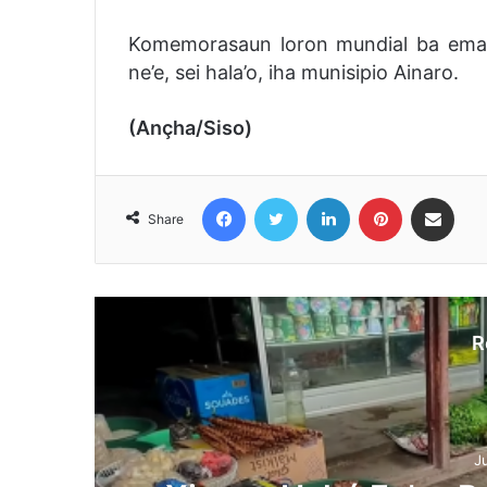
Komemorasaun loron mundial ba ema h
ne’e, sei hala’o, iha munisipio Ainaro.
(Ançha/Siso)
Facebook
Twitter
LinkedIn
Pinterest
Share via Email
Share
R
J