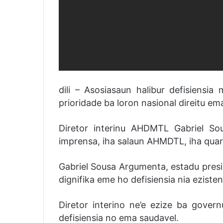
dili – Asosiasaun halibur defisiensi
prioridade ba loron nasional direitu ema
Diretor interinu AHDMTL Gabriel Sou
imprensa, iha salaun AHMDTL, iha quart
Gabriel Sousa Argumenta, estadu presi
dignifika eme ho defisiensia nia ezisten
Diretor interino ne’e ezize ba gove
defisiensia no ema saudavel.