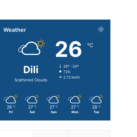
Weather
26
℃
Dili
26º - 24º
72%
2.72 km/h
Scattered Clouds
26
27
27
27
28
℃
℃
℃
℃
℃
Fri
Sat
Sun
Mon
Tue