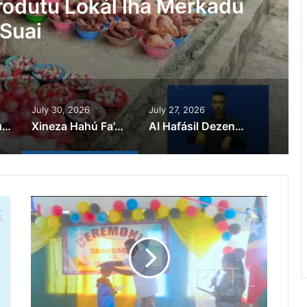
rodutu Lokál Iha Merkadu
Suai
July 30, 2026
July 27, 2026
Advogadu: Kazu Scamming Iha Metiaut Polísia Halo Detensaun Ilegál
Xineza Hahú Fa’an Produtu Lokál Iha Merkadu Suai
AI Hafásil Dezenvolvimentu Iha Setór Oin-oin Iha Mundu