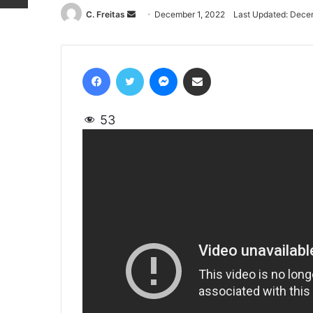
C. Freitas
Send
December 1, 2022
Last Updated: Dece
an
email
Facebook
Twitter
Messenger
Share via Email
53