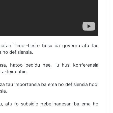
a matan Timor-Leste husu ba governu atu tau
 ho defisiensia.
sa, hatoo pedidu nee, liu husi konferensia
a-feira ohin.
za tau importansia ba ema ho defisiensia hodi
sia.
rnu, atu fo subsidio nebe hanesan ba ema ho