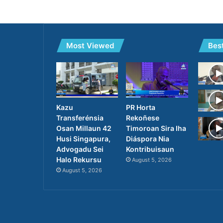
Most Viewed
Bes
Kazu
PR Horta
Transferénsia
Rekoñese
Osan Millaun 42
Timoroan Sira Iha
Husi Singapura,
Diáspora Nia
Advogadu Sei
Kontribuisaun
Halo Rekursu
August 5, 2026
August 5, 2026