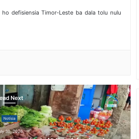
o defisiensia Timor-Leste ba dala tolu nulu
ead Next
Notísia
uly 30, 2026