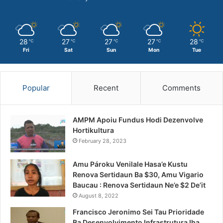
28
27
27
27
28
℃
℃
℃
℃
℃
Fri
Sat
Sun
Mon
Tue
Popular
Recent
Comments
AMPM Apoiu Fundus Hodi Dezenvolve
Hortikultura
February 28, 2023
Amu Pároku Venilale Hasa’e Kustu
Renova Sertidaun Ba $30, Amu Vigario
Baucau : Renova Sertidaun Ne’e $2 De’it
August 8, 2022
Francisco Jeronimo Sei Tau Prioridade
Ba Desenvolvimento Infrastrutura Iha