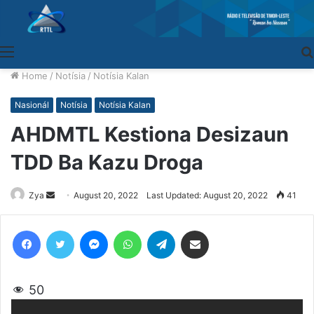
Menu
Home
/
Notísia
/
Notísia Kalan
Nasionál
Notísia
Notísia Kalan
AHDMTL Kestiona Desizaun
TDD Ba Kazu Droga
Zya
Send
August 20, 2022
Last Updated: August 20, 2022
41
an
email
Facebook
Twitter
Messenger
WhatsApp
Telegram
Share via Email
50