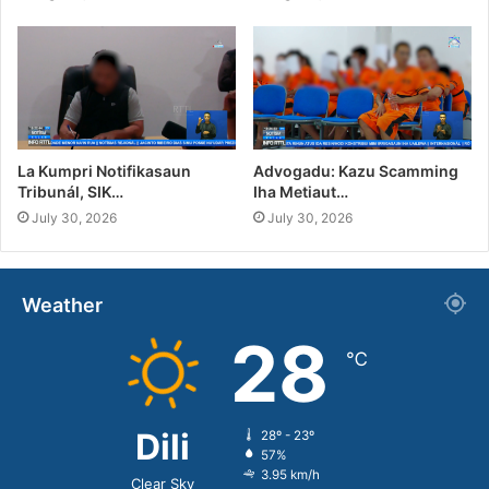
La Kumpri Notifikasaun
Advogadu: Kazu Scamming
Tribunál, SIK…
Iha Metiaut…
July 30, 2026
July 30, 2026
Weather
28
℃
Dili
28º - 23º
57%
3.95 km/h
Clear Sky