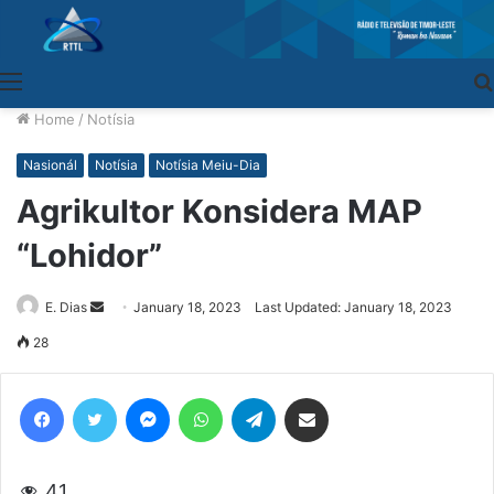
Menu
Home
/
Notísia
Nasionál
Notísia
Notísia Meiu-Dia
Agrikultor Konsidera MAP
“Lohidor”
E. Dias
Send
January 18, 2023
Last Updated: January 18, 2023
an
28
email
Facebook
Twitter
Messenger
WhatsApp
Telegram
Share via Email
41