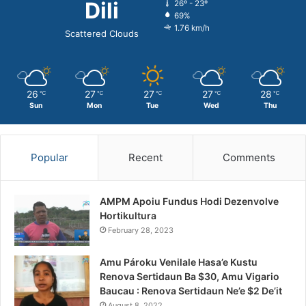
Dili
26º - 23º
69%
1.76 km/h
Scattered Clouds
26
27
27
27
28
℃
℃
℃
℃
℃
Sun
Mon
Tue
Wed
Thu
Popular
Recent
Comments
AMPM Apoiu Fundus Hodi Dezenvolve
Hortikultura
February 28, 2023
Amu Pároku Venilale Hasa’e Kustu
Renova Sertidaun Ba $30, Amu Vigario
Baucau : Renova Sertidaun Ne’e $2 De’it
August 8, 2022