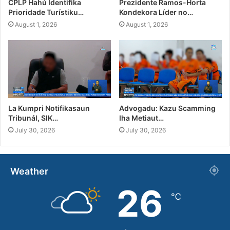
CPLP Hahú Identifika
Prezidente Ramos-Horta
Prioridade Turístiku…
Kondekora Líder no…
August 1, 2026
August 1, 2026
La Kumpri Notifikasaun
Advogadu: Kazu Scamming
Tribunál, SIK…
Iha Metiaut…
July 30, 2026
July 30, 2026
Weather
26
℃