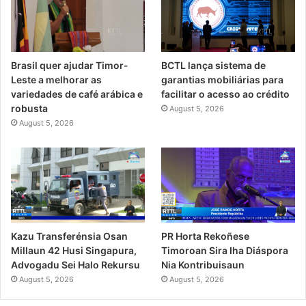
Brasil quer ajudar Timor-
BCTL lança sistema de
Leste a melhorar as
garantias mobiliárias para
variedades de café arábica e
facilitar o acesso ao crédito
robusta
August 5, 2026
August 5, 2026
PR Horta Rekoñese
Kazu Transferénsia Osan
Timoroan Sira Iha Diáspora
Millaun 42 Husi Singapura,
Nia Kontribuisaun
Advogadu Sei Halo Rekursu
August 5, 2026
August 5, 2026