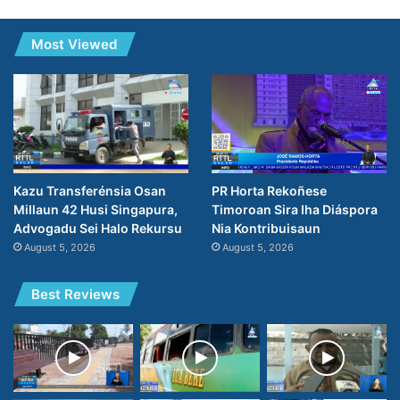
Most Viewed
PR Horta Rekoñese
Kazu Transferénsia Osan
Timoroan Sira Iha Diáspora
Millaun 42 Husi Singapura,
Nia Kontribuisaun
Advogadu Sei Halo Rekursu
August 5, 2026
August 5, 2026
Best Reviews