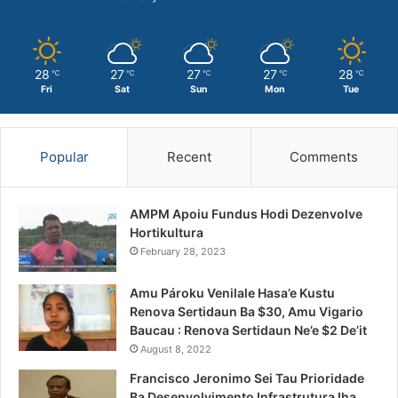
28
27
27
27
28
℃
℃
℃
℃
℃
Fri
Sat
Sun
Mon
Tue
Popular
Recent
Comments
AMPM Apoiu Fundus Hodi Dezenvolve
Hortikultura
February 28, 2023
Amu Pároku Venilale Hasa’e Kustu
Renova Sertidaun Ba $30, Amu Vigario
Baucau : Renova Sertidaun Ne’e $2 De’it
August 8, 2022
Francisco Jeronimo Sei Tau Prioridade
Ba Desenvolvimento Infrastrutura Iha