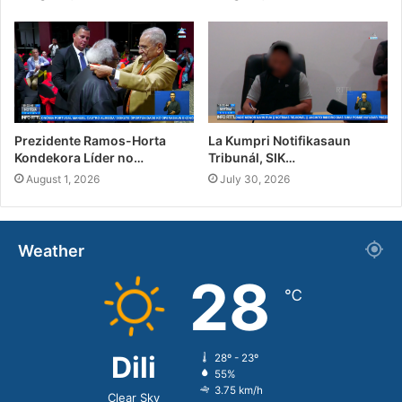
Prezidente Ramos-Horta
La Kumpri Notifikasaun
Kondekora Líder no…
Tribunál, SIK…
August 1, 2026
July 30, 2026
Weather
28
℃
Dili
28º - 23º
55%
3.75 km/h
Clear Sky