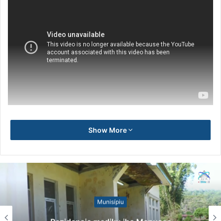
Show More
Munisípiu