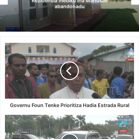
Rezidensia mediku iha Manusae
abandonadu
Governu Foun Tenke Prioritiza Hadia Estrada Rural