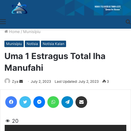
Menu
Home
/
Munisípiu
Munisípiu
Notísia
Notísia Kalan
Uma 1 Estragus Total Iha
Manufahi
Zya
Send
July 2, 2023
Last Updated: July 2, 2023
3
an
email
Facebook
Twitter
Messenger
WhatsApp
Telegram
Share via Email
20