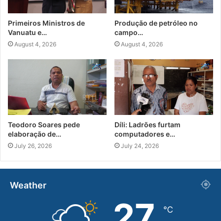
Primeiros Ministros de
Produção de petróleo no
Vanuatu e…
campo…
August 4, 2026
August 4, 2026
Teodoro Soares pede
Díli: Ladrões furtam
elaboração de…
computadores e…
July 26, 2026
July 24, 2026
Weather
27
℃