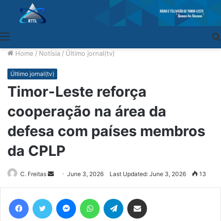
Menu
Home
/
Notísia
/
Último jornal(tv)
Último jornal(tv)
Timor-Leste reforça
cooperação na área da
defesa com países membros
da CPLP
C. Freitas
Send
June 3, 2026
Last Updated: June 3, 2026
13
an
email
Facebook
Twitter
Messenger
WhatsApp
Telegram
Share via Email