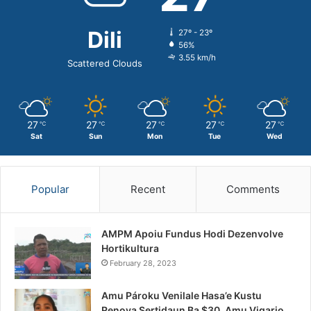
Dili
27º - 23º
56%
3.55 km/h
Scattered Clouds
27
27
27
27
27
℃
℃
℃
℃
℃
Sat
Sun
Mon
Tue
Wed
Popular
Recent
Comments
AMPM Apoiu Fundus Hodi Dezenvolve
Hortikultura
February 28, 2023
Amu Pároku Venilale Hasa’e Kustu
Renova Sertidaun Ba $30, Amu Vigario