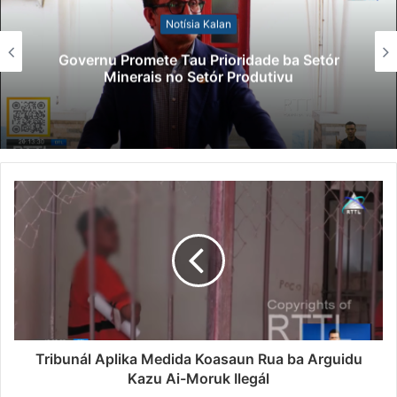
Notísia Kalan
Governu Promete Tau Prioridade ba Setór
Minerais no Setór Produtivu
Tribunál Aplika Medida Koasaun Rua ba Arguidu
Kazu Ai-Moruk Ilegál