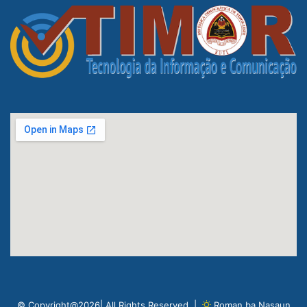
© Copyright@2026| All Rights Reserved |
Roman ba Nasaun