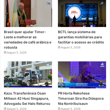
Brasil quer ajudar Timor-
BCTL lança sistema de
Leste a melhorar as
garantias mobiliárias para
variedades de café arábica e
facilitar o acesso ao crédito
robusta
August 5, 2026
August 5, 2026
PR Horta Rekoñese
Kazu Transferénsia Osan
Timoroan Sira Iha Diáspora
Millaun 42 Husi Singapura,
Nia Kontribuisaun
Advogadu Sei Halo Rekursu
August 5, 2026
August 5, 2026