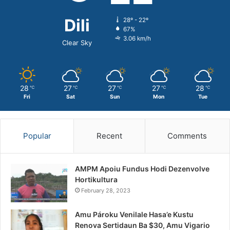
Dili
28º - 22º
67%
3.06 km/h
Clear Sky
28
27
27
27
28
℃
℃
℃
℃
℃
Fri
Sat
Sun
Mon
Tue
Popular
Recent
Comments
AMPM Apoiu Fundus Hodi Dezenvolve
Hortikultura
February 28, 2023
Amu Pároku Venilale Hasa’e Kustu
Renova Sertidaun Ba $30, Amu Vigario