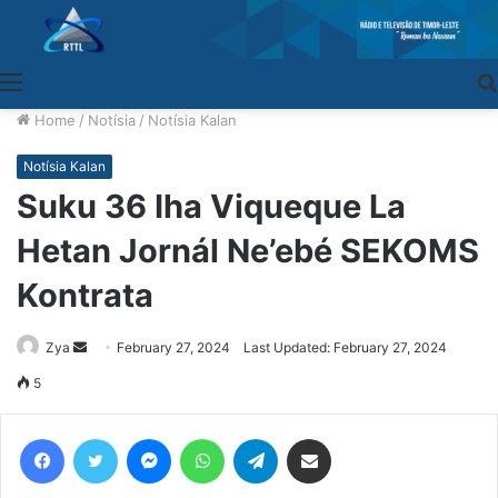
Menu
Home
/
Notísia
/
Notísia Kalan
Notísia Kalan
Suku 36 Iha Viqueque La
Hetan Jornál Ne’ebé SEKOMS
Kontrata
Zya
Send
February 27, 2024
Last Updated: February 27, 2024
an
5
email
Facebook
Twitter
Messenger
WhatsApp
Telegram
Share via Email