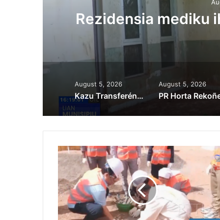
Au
ora
Rezidensia mediku 
August 5, 2026
August 5, 2026
Kazu Transferénsia Osan Millaun 42 Husi Singapura, Advogadu Sei Halo Rekursu