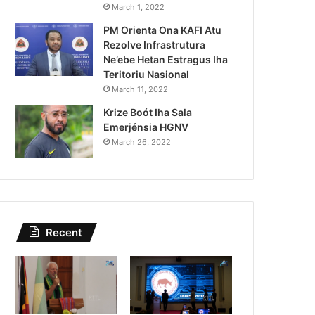
Governu Promete Tau Prio
March 1, 2022
PM Orienta Ona KAFI Atu
Minerais no Setór P
Rezolve Infrastrutura
Ne’ebe Hetan Estragus Iha
Teritoriu Nasional
March 11, 2022
Krize Boót Iha Sala
Emerjénsia HGNV
March 26, 2022
Recent