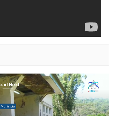
ead Next
Munisípiu