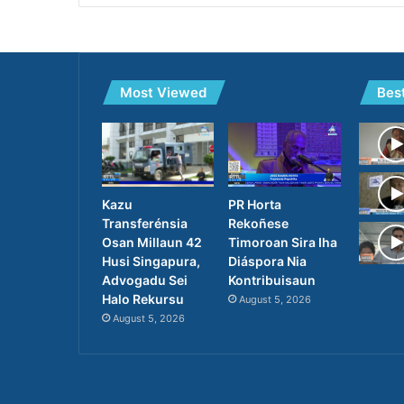
Most Viewed
Bes
PR Horta
Kazu
Rekoñese
Transferénsia
Timoroan Sira Iha
Osan Millaun 42
Diáspora Nia
Husi Singapura,
Kontribuisaun
Advogadu Sei
Halo Rekursu
August 5, 2026
August 5, 2026