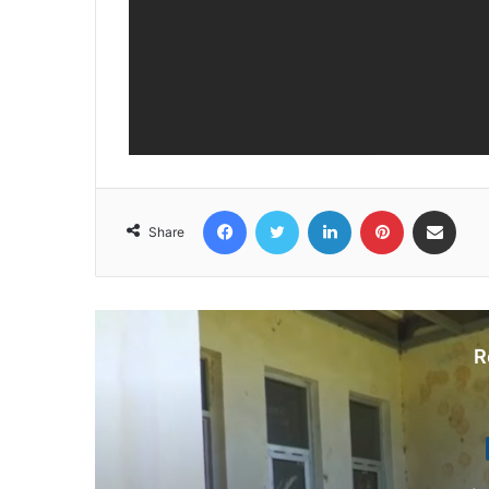
Facebook
Twitter
LinkedIn
Pinterest
Share via Email
Share
R