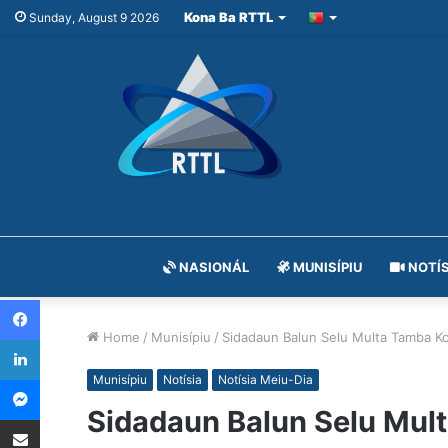
Kona Ba RTTL
Sunday, August 9 2026
NASIONÁL
MUNISÍPIU
NOTÍS
Facebook
Home
/
Munisípiu
/
Sidadaun Balun Selu Multa Tamba Ko’
LinkedIn
Messenger
Munisípiu
Notísia
Notísia Meiu-Dia
Sidadaun Balun Selu Mult
Share via Email