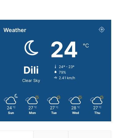
Weather
24
℃
Dili
24º - 23º
79%
2.41 km/h
Clear Sky
24
27
27
28
27
℃
℃
℃
℃
℃
Sun
Mon
Tue
Wed
Thu