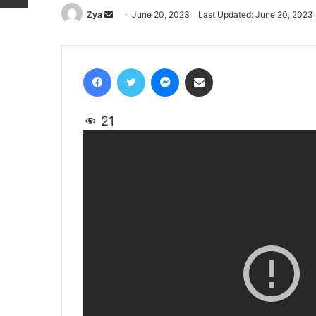
Zya
Send
June 20, 2023
Last Updated: June 20, 2023
an
email
Facebook
Twitter
Messenger
Share via Email
21