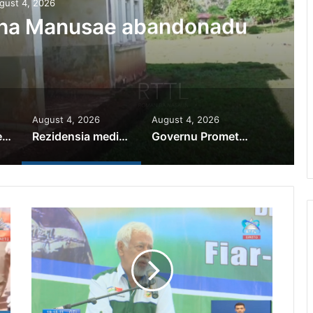
gust 4, 2026
iha Manusae abandonadu
August 4, 2026
August 4, 2026
PR Horta Rekoñese Timoroan Sira Iha Diáspora Nia Kontribuisaun
Rezidensia mediku iha Manusae abandonadu
Governu Promete Tau Prioridade ba Setór Minerais no Setór Produtivu