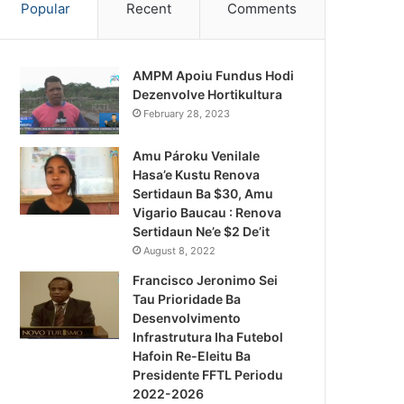
Popular
Recent
Comments
AMPM Apoiu Fundus Hodi
Dezenvolve Hortikultura
February 28, 2023
Amu Pároku Venilale
Hasa’e Kustu Renova
Sertidaun Ba $30, Amu
Vigario Baucau : Renova
Sertidaun Ne’e $2 De’it
August 8, 2022
Francisco Jeronimo Sei
Tau Prioridade Ba
Desenvolvimento
Infrastrutura Iha Futebol
Notísia Kalan
Hafoin Re-Eleitu Ba
Presidente FFTL Periodu
August 4, 2026
2022-2026