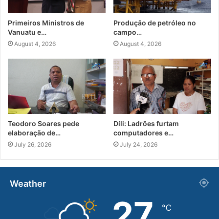
Primeiros Ministros de
Produção de petróleo no
Vanuatu e…
campo…
August 4, 2026
August 4, 2026
Teodoro Soares pede
Díli: Ladrões furtam
elaboração de…
computadores e…
July 26, 2026
July 24, 2026
Weather
27
℃