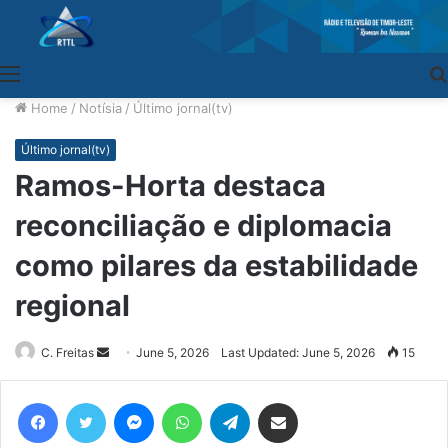
Menu
Home
/
Notísia
/
Último jornal(tv)
Último jornal(tv)
Ramos-Horta destaca
reconciliação e diplomacia
como pilares da estabilidade
regional
C. Freitas
Send
June 5, 2026
Last Updated: June 5, 2026
15
an
email
Facebook
Twitter
Messenger
WhatsApp
Telegram
Share via Email