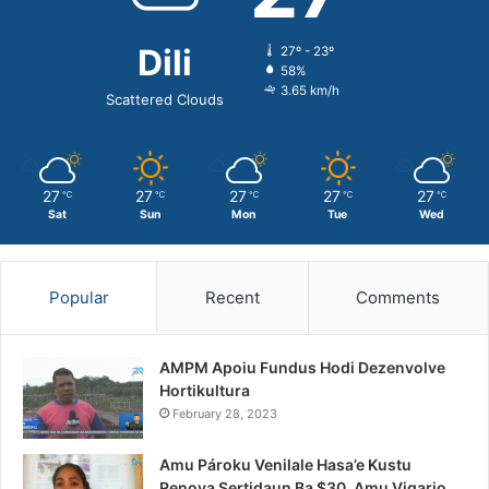
Dili
27º - 23º
58%
3.65 km/h
Scattered Clouds
27
27
27
27
27
℃
℃
℃
℃
℃
Sat
Sun
Mon
Tue
Wed
Popular
Recent
Comments
AMPM Apoiu Fundus Hodi Dezenvolve
Hortikultura
February 28, 2023
Amu Pároku Venilale Hasa’e Kustu
Renova Sertidaun Ba $30, Amu Vigario