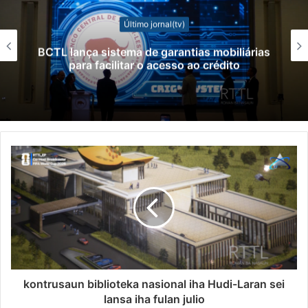
Último jornal(tv)
Skip n
lança sistema de garantias mobiliárias
ima
para facilitar o acesso ao crédito
kontrusaun biblioteka nasional iha Hudi-Laran sei
lansa iha fulan julio