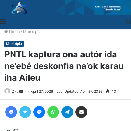
Menu
Home
/
Munisípiu
Munisípiu
PNTL kaptura ona autór ida
ne’ebé deskonfia na’ok karau
iha Aileu
Zya
Send
April 27, 2026
Last Updated: April 27, 2026
110
an
email
Facebook
Twitter
Messenger
WhatsApp
Telegram
Share via Email
87