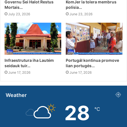
Governu Sei Halot Restus
KomJer la tolera membrus
Mortais…
polísia…
July 23, 2026
June 23, 2026
Infraestrutura iha Lautém
Portugál kontinua promove
seidauk tuir…
lian portugés…
June 17, 2026
June 17, 2026
Weather
28
℃