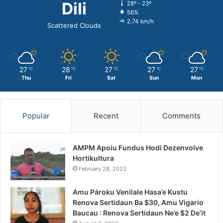
Dili
28º - 23º
56%
2.74 km/h
Scattered Clouds
27
28
27
27
27
℃
℃
℃
℃
℃
Thu
Fri
Sat
Sun
Mon
Popular
Recent
Comments
AMPM Apoiu Fundus Hodi Dezenvolve
Hortikultura
February 28, 2023
Amu Pároku Venilale Hasa’e Kustu
Renova Sertidaun Ba $30, Amu Vigario
Baucau : Renova Sertidaun Ne’e $2 De’it