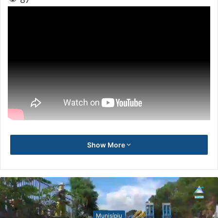
Show More
Munisípiu