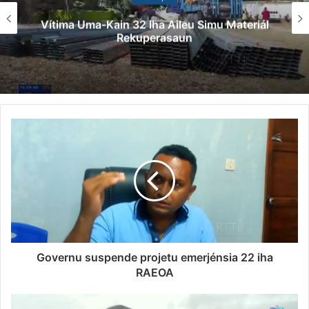
Vítima Uma-Kain 32 Iha Aileu Simu Materiál
Rekuperasaun
Governu suspende projetu emerjénsia 22 iha
RAEOA