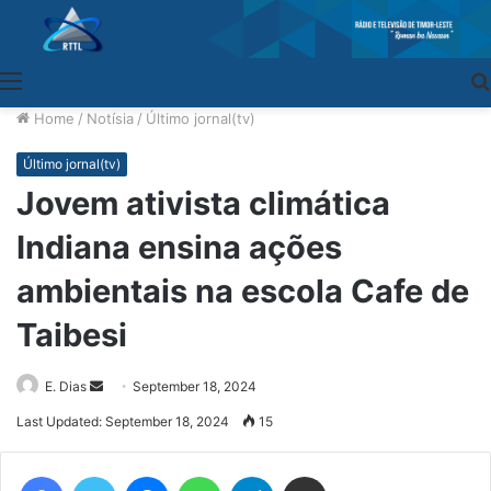
Menu
Home
/
Notísia
/
Último jornal(tv)
Último jornal(tv)
Jovem ativista climática
Indiana ensina ações
ambientais na escola Cafe de
Taibesi
E. Dias
Send
September 18, 2024
an
Last Updated: September 18, 2024
15
email
Facebook
Twitter
Messenger
WhatsApp
Telegram
Share via Email