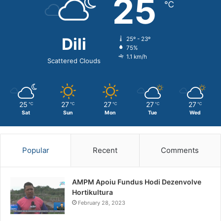
25
℃
Dili
25º - 23º
75%
1.1 km/h
Scattered Clouds
25
27
27
27
27
℃
℃
℃
℃
℃
Sat
Sun
Mon
Tue
Wed
Popular
Recent
Comments
AMPM Apoiu Fundus Hodi Dezenvolve
Hortikultura
February 28, 2023