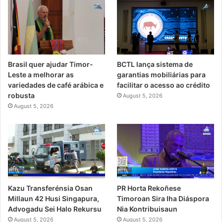
Brasil quer ajudar Timor-
BCTL lança sistema de
Leste a melhorar as
garantias mobiliárias para
variedades de café arábica e
facilitar o acesso ao crédito
robusta
August 5, 2026
August 5, 2026
Kazu Transferénsia Osan
PR Horta Rekoñese
Millaun 42 Husi Singapura,
Timoroan Sira Iha Diáspora
Advogadu Sei Halo Rekursu
Nia Kontribuisaun
August 5, 2026
August 5, 2026