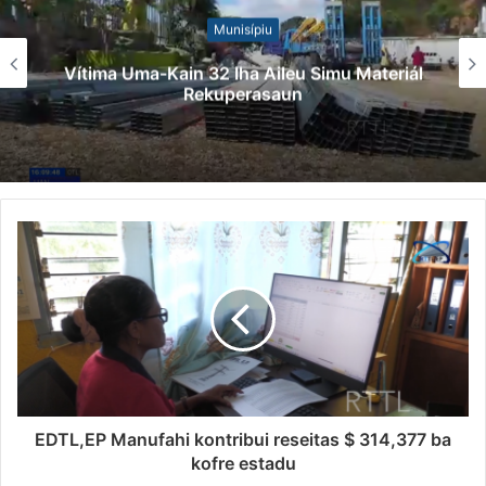
Munisípiu
Vítima Uma-Kain 32 Iha Aileu Simu Materiál
Rekuperasaun
EDTL,EP Manufahi kontribui reseitas $ 314,377 ba
kofre estadu