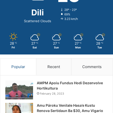
Dili
28º - 23º
69%
3.23 km/h
Scattered Clouds
28
27
27
27
28
℃
℃
℃
℃
℃
Fri
Sat
Sun
Mon
Tue
Popular
Recent
Comments
AMPM Apoiu Fundus Hodi Dezenvolve
Hortikultura
February 28, 2023
Amu Pároku Venilale Hasa’e Kustu
Renova Sertidaun Ba $30, Amu Vigario