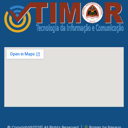
© Copyright@2026| All Rights Reserved |
Roman ba Nasaun