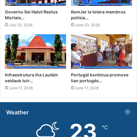
Governu Sei Halot Restus
KomJer la tolera membrus
Mortais…
polísia…
July 23, 2026
June 23, 2026
Infraestrutura iha Lautém
Portugál kontinua promove
seidauk tuir…
lian portugés…
June 17, 2026
June 17, 2026
Weather
23
℃