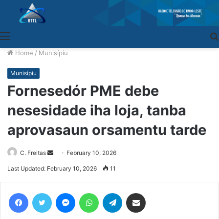
Menu
Home
/
Munisípiu
Munisípiu
Fornesedór PME debe
nesesidade iha loja, tanba
aprovasaun orsamentu tarde
C. Freitas
Send
February 10, 2026
an
Last Updated: February 10, 2026
11
email
Facebook
Twitter
Messenger
WhatsApp
Telegram
Share via Email