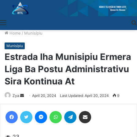
Menu
Home
/
Munisípiu
Munisípiu
Estrada Iha Munisipiu Ermera
Liga Ba Postu Administrativu
Sira Kontinua At
Zya
Send
April 20, 2024
Last Updated: April 20, 2024
9
an
email
Facebook
Twitter
Messenger
WhatsApp
Telegram
Share via Email
23