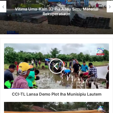
Vítima Uma-Kain 32 Iha Aileu Simu Materiál
Rekuperasaun
CCI-TL Lansa Demo Plot Iha Munisipiu Lautem