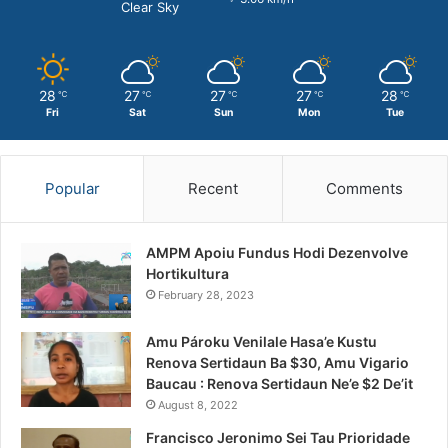
Clear Sky
28
27
27
27
28
℃
℃
℃
℃
℃
Fri
Sat
Sun
Mon
Tue
Popular
Recent
Comments
AMPM Apoiu Fundus Hodi Dezenvolve
Hortikultura
February 28, 2023
Amu Pároku Venilale Hasa’e Kustu
Renova Sertidaun Ba $30, Amu Vigario
Baucau : Renova Sertidaun Ne’e $2 De’it
August 8, 2022
Francisco Jeronimo Sei Tau Prioridade