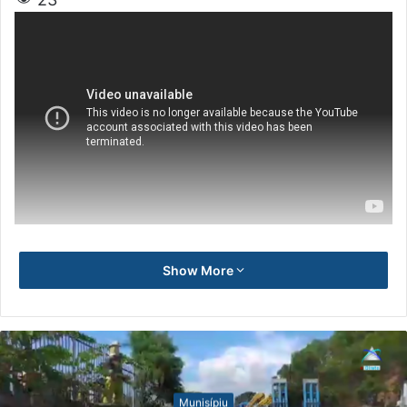
Show More
Munisípiu