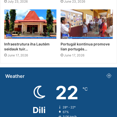
July 23, 2026
June 23, 2026
Infraestrutura iha Lautém
Portugál kontinua promove
seidauk tuir…
lian portugés…
June 17, 2026
June 17, 2026
Weather
22
℃
Dili
28º - 22º
67%
3.06 km/h