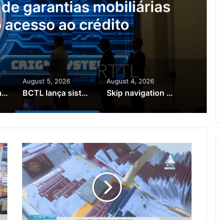
de garantias mobiliárias
 o acesso ao crédito
August 5, 2026
August 4, 2026
Brasil quer ajudar Timor-Leste a melhorar as variedades de café arábica e robusta
BCTL lança sistema de garantias mobiliárias para facilitar o acesso ao crédito
Skip navigation Search Create 9+ Avatar image Timor-Leste e Portugal reforçam cooperação económica