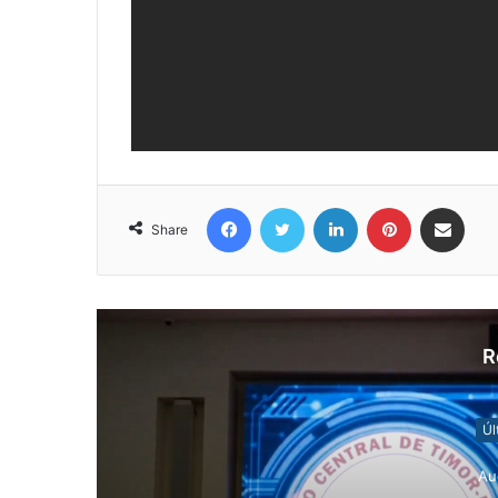
Facebook
Twitter
LinkedIn
Pinterest
Share via Email
Share
R
Úl
Au