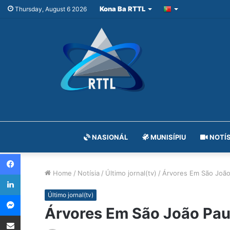
Kona Ba RTTL
Thursday, August 6 2026
NASIONÁL
MUNISÍPIU
NOTÍS
Facebook
Home
/
Notísia
/
Último jornal(tv)
/
Árvores Em São Joã
LinkedIn
Messenger
Último jornal(tv)
Árvores Em São João Pa
Share via Email