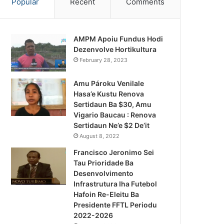
Popular
Recent
Comments
AMPM Apoiu Fundus Hodi
Dezenvolve Hortikultura
February 28, 2023
Amu Pároku Venilale
Hasa’e Kustu Renova
Sertidaun Ba $30, Amu
Vigario Baucau : Renova
Sertidaun Ne’e $2 De’it
August 8, 2022
Francisco Jeronimo Sei
Tau Prioridade Ba
Desenvolvimento
Infrastrutura Iha Futebol
Último jornal(tv)
Hafoin Re-Eleitu Ba
Presidente FFTL Periodu
August 4, 2026
2022-2026