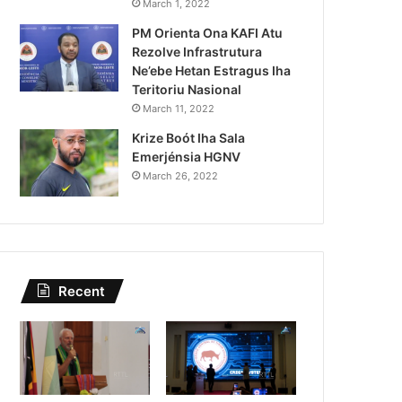
Skip navigation Search Create 9+ Avatar
March 1, 2022
PM Orienta Ona KAFI Atu
image Timor-Leste e Port
Rezolve Infrastrutura
cooperação econ
Ne’ebe Hetan Estragus Iha
Teritoriu Nasional
March 11, 2022
Krize Boót Iha Sala
Emerjénsia HGNV
March 26, 2022
Recent