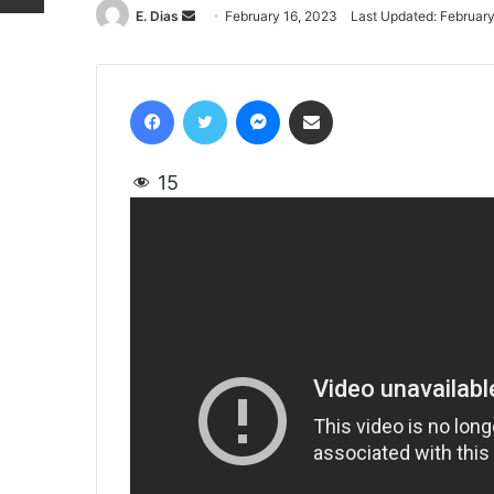
E. Dias
Send
February 16, 2023
Last Updated: February
an
email
Facebook
Twitter
Messenger
Share via Email
15