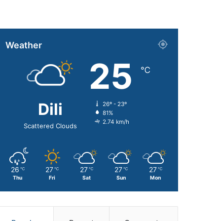
Weather
25
℃
Dili
26º - 23º
81%
2.74 km/h
Scattered Clouds
26
27
27
27
27
℃
℃
℃
℃
℃
Thu
Fri
Sat
Sun
Mon