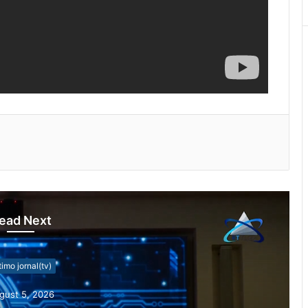
ead Next
timo jornal(tv)
gust 5, 2026