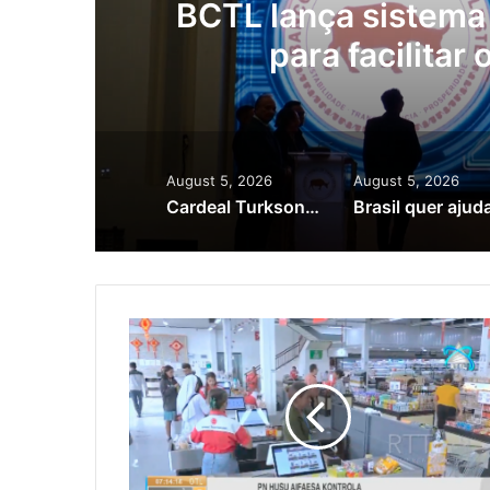
as
BCTL lança sistema 
para facilitar
August 5, 2026
August 5, 2026
Cardeal Turkson homenageia heróis timorenses e defende papel da igreja no desenvolvimento do país